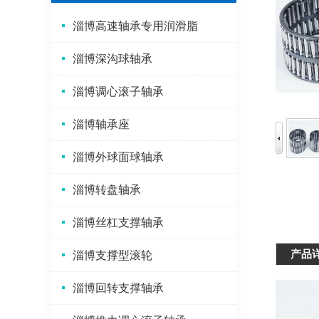
淄博高速轴承专用润滑脂
淄博深沟球轴承
淄博调心滚子轴承
淄博轴承座
淄博外球面球轴承
淄博转盘轴承
淄博丝杠支撑轴承
产品
淄博支撑型滚轮
淄博回转支撑轴承