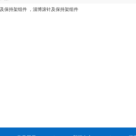
及保持架组件
，
淄博滚针及保持架组件