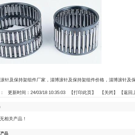
:淄博滚针及保持架组件厂家，淄博滚针及保持架组件价格，淄博滚针及
：
更新时间：24/03/18 10:35:03 【
打印此页
】 【
关闭
】
【返回
品
无相关产品！
区产品