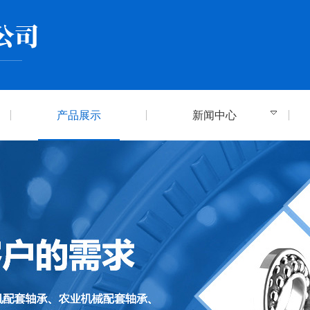
产品展示
新闻中心