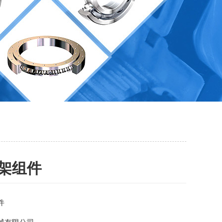
架组件
件