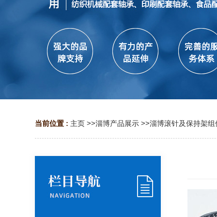
当前位置 :
主页
>>
淄博产品展示
>>
淄博滚针及保持架组